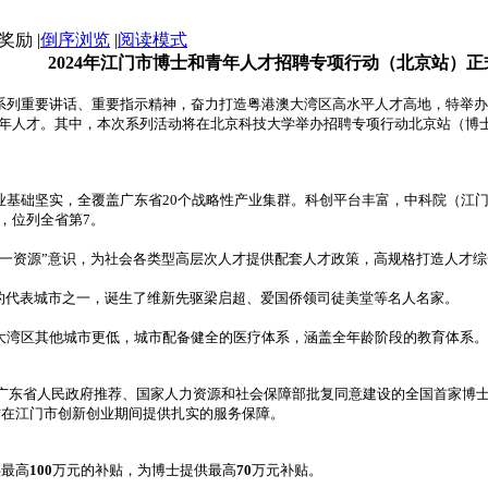
|
倒序浏览
|
阅读模式
2024年江门市博士和青年人才招聘专项行动（北京站）正
重要讲话、重要指示精神，奋力打造粤港澳大湾区高水平人才高地，特举办“才
多名青年人才。其中，本次系列活动将在北京科技大学举办招聘专项行动北京站（
基础坚实，全覆盖广东省20个战略性产业集群。科创平台丰富，中科院（江门
5%，位列全省第7。
一资源”意识，为社会各类型高层次人才提供配套人才政策，高规格打造人才综
的代表城市之一，诞生了维新先驱梁启超、爱国侨领司徒美堂等名人名家。
湾区其他城市更低，城市配备健全的医疗体系，涵盖全年龄阶段的教育体系。
广东省人民政府推荐、国家人力资源和社会保障部批复同意建设的全国首家博
才在江门市创新创业期间提供扎实的服务保障。
供最高
100
万元的补贴，为博士提供最高
70
万元补贴。