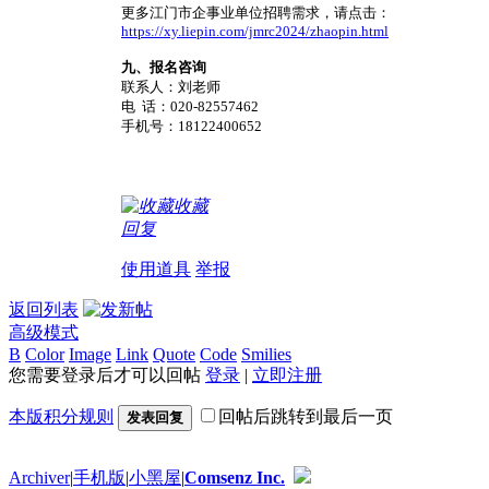
更多江门市企事业单位招聘需求，请点击：
https://xy.liepin.com/jmrc2024/zhaopin.html
九、报名咨询
联系人：刘老师
电 话：020-82557462
手机号：18122400652
收藏
回复
使用道具
举报
返回列表
高级模式
B
Color
Image
Link
Quote
Code
Smilies
您需要登录后才可以回帖
登录
|
立即注册
本版积分规则
回帖后跳转到最后一页
发表回复
Archiver
|
手机版
|
小黑屋
|
Comsenz Inc.