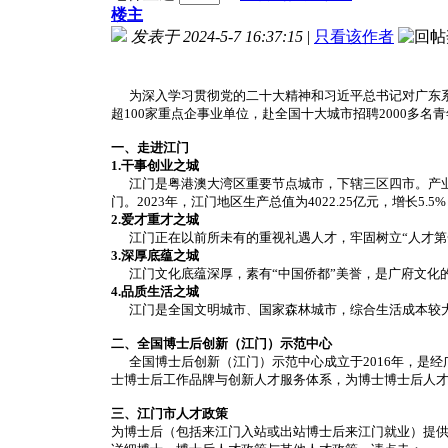
楼主
发表于 2024-5-7 16:37:15
|
只看该作者
为深入学习贯彻党的二十大精神和习近平总书记对广东系列
超100家重点企事业单位，赴全国十大城市招聘2000
一、走进江门
1.干事创业之城
江门是粤港澳大湾区重要节点城市，下辖三区四市。产业
门。2023年，江门地区生产总值为4022.25亿元，增长5.
2.爱才重才之城
江门正在以前所未有的重视礼遇人才，牢固树立“人才第
3.深厚底蕴之城
江门文化底蕴深厚，素有“中国侨都”美誉，是广府文化
4.品质生活之城
江门是全国文明城市、国家森林城市，综合生活成本较大
二、全国博士后创新（江门）示范中心
全国博士后创新（江门）示范中心成立于2016年，是经
士博士后工作品牌与创新人才服务体系，为博士博士后人
三、江门市人才政策
为博士后（包括来江门入站或出站博士后来江门就业）提