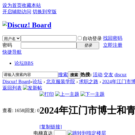
设为首页
收藏本站
开启辅助访问
切换到窄版
找回密码
自动登录
密码
立即注册
登录
快捷导航
论坛
BBS
搜索
热搜:
活动
交友
discuz
搜索
Discuz! Board
»
论坛
›
北京服装学院
›
求职之路
›
2024年江门市
返回列表
2024年江门市博士和
查看:
1658
|
回复:
0
[复制链接]
电梯直达