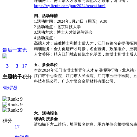
详细博士、博士后人才政策与其他人才政策，请点击：
https://xy.liepin.com/jmrc2024/rencai.html
四、活动详情
1.活动时间：2024年5月24日（周五）9:30
2.活动地点：北京科技大学
3.活动方式：博士人才洽谈智选会
4.活动亮点：
高端人才：瞄准博士和博士后人才，江门各路名企提供招
精细服务：全力促进产才对接，名企宣讲、政策推介、应
最后一束光
人文关怀：植入江门城市传统文化基因，给博士和博士后
五、参会单位
3
3
17
本次2024年江门市博士和青年人才专项招聘行动（北京站
江门市中心医院、江门市人民医院、江门市五邑中医院、
主题
帖子
积分
科技有限公司、广东华鳌合金新材料有限公司。
管理员
六、活动报名
现场对接参会
积分
请扫描下方二维码，填写报名信息。承办单位会根据报名
17